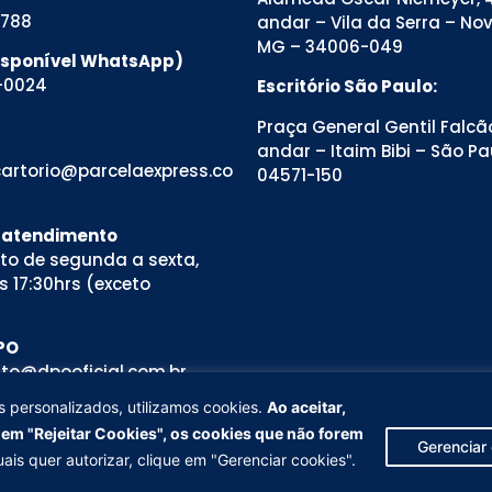
8788
andar – Vila da Serra – No
MG – 34006-049
Disponível WhatsApp)
-0024
Escritório São Paulo:
Praça General Gentil Falcão
andar – Itaim Bibi – São Pa
artorio@parcelaexpress.co
04571-150
e atendimento
to de segunda a sexta,
s 17:30hrs (exceto
PO
to@dpooficial.com.br
sio Teixeira
s personalizados, utilizamos cookies.
Ao aceitar,
viços personalizados, utilizamos
r em "Rejeitar Cookies", os cookies que não forem
alidades do site. Se clicar em
Gerenciar
ente necessários serão
Aceitar cookies
ais quer autorizar, clique em "Gerenciar cookies".
m "Gerenciar cookies". Saiba mais
Copyright © 2024. Todos os direitos reservados.