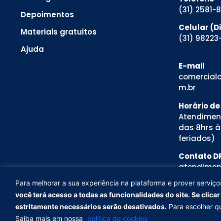
(31) 2581-
Depoimentos
Celular (
Materiais gratuitos
(31) 98223
Ajuda
E-mail
comercialc
m.br
Horário d
Atendimen
das 8hrs à
feriados)
Contato D
atendimen
Resp. Tarci
Para melhorar a sua experiência na plataforma e prover serviço
Para melhorar a sua experiência na plataforma e prover ser
você terá acesso a todas as funcionalidades do site. Se clica
cookies.
Ao aceitar, você terá acesso a todas as funcion
"Rejeitar Cookies", os cookies que não forem estritam
estritamente necessários serão desativados.
Para escolher qu
desativados.
Para escolher quais quer autorizar, clique e
Saiba mais em nossa
política de cookies