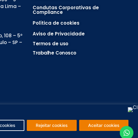
va Lima –
Condutas Corporativas de
Compliance
Política de cookies
Aviso de Privacidade
, 108 – 5º
ulo – SP –
Termos de uso
Trabalhe Conosco
 cookies
Rejeitar cookies
Aceitar cookies
Close GDPR C
Rejeitar cookies
Gerenciar cookies