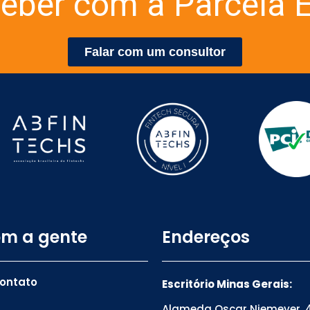
eber com a Parcela E
Falar com um consultor
om a gente
Endereços
contato
Escritório Minas Gerais:
Alameda Oscar Niemeyer, 4