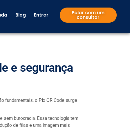
Falar com um
uda
Blog
Entrar
consultor
de e segurança
são fundamentais, o Pix QR Code surge
 e sem burocracia. Essa tecnologia tem
edução de filas e uma imagem mais