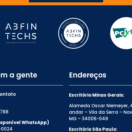
om a gente
Endereços
contato
Escritório Minas Gerais:
Alameda Oscar Niemeyer, 4
8788
andar – Vila da Serra – No
MG – 34006-049
Disponível WhatsApp)
-0024
Escritório São Paulo: