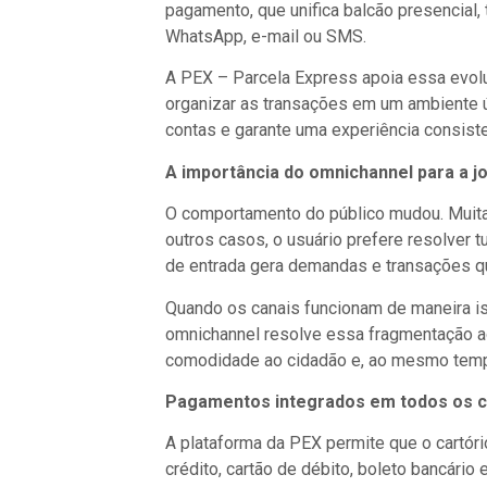
pagamento, que unifica balcão presencial, 
WhatsApp, e-mail ou SMS.
A PEX – Parcela Express apoia essa evolu
organizar as transações em um ambiente ún
contas e garante uma experiência consistent
A importância do omnichannel para a jo
O comportamento do público mudou. Muitas
outros casos, o usuário prefere resolver 
de entrada gera demandas e transações qu
Quando os canais funcionam de maneira isol
omnichannel resolve essa fragmentação ao
comodidade ao cidadão e, ao mesmo tempo, 
Pagamentos integrados em todos os c
A plataforma da PEX permite que o cartór
crédito, cartão de débito, boleto bancári