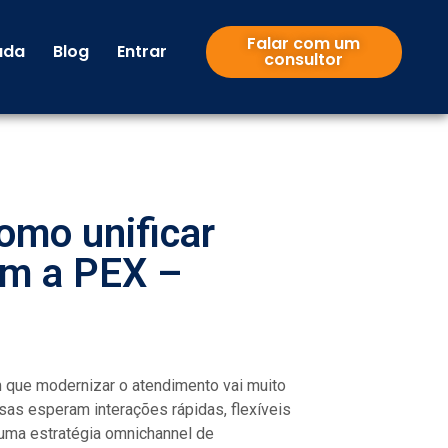
Falar com um
uda
Blog
Entrar
consultor
omo unificar
om a PEX –
m que modernizar o atendimento vai muito
as esperam interações rápidas, flexíveis
 uma estratégia omnichannel de