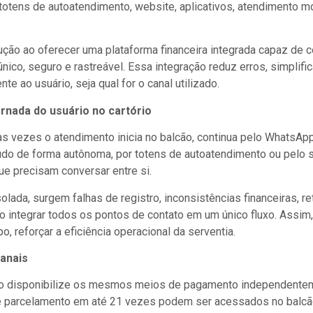
totens de autoatendimento, website, aplicativos, atendimento mo
ção ao oferecer uma plataforma financeira integrada capaz de 
ico, seguro e rastreável. Essa integração reduz erros, simplific
e ao usuário, seja qual for o canal utilizado.
rnada do usuário no cartório
 vezes o atendimento inicia no balcão, continua pelo WhatsApp 
tudo de forma autônoma, por totens de autoatendimento ou pelo 
e precisam conversar entre si.
ada, surgem falhas de registro, inconsistências financeiras, ret
 integrar todos os pontos de contato em um único fluxo. Assim,
reforçar a eficiência operacional da serventia.
anais
io disponibilize os mesmos meios de pagamento independentemen
o e parcelamento em até 21 vezes podem ser acessados no balcão, 