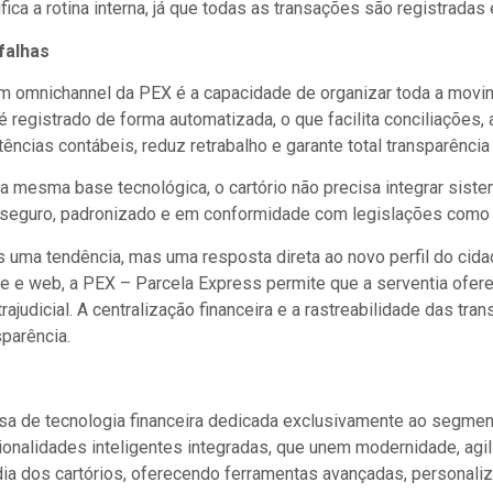
fica a rotina interna, já que todas as transações são registrada
falhas
m omnichannel da PEX é a capacidade de organizar toda a movim
 registrado de forma automatizada, o que facilita conciliações, 
stências contábeis, reduz retrabalho e garante total transparênci
 mesma base tecnológica, o cartório não precisa integrar siste
o seguro, padronizado e em conformidade com legislações como
s uma tendência, mas uma resposta direta ao novo perfil do cidad
ile e web, a PEX – Parcela Express permite que a serventia ofe
trajudicial. A centralização financeira e a rastreabilidade das
sparência.
a de tecnologia financeira dedicada exclusivamente ao segmento
onalidades inteligentes integradas, que unem modernidade, agi
dia dos cartórios, oferecendo ferramentas avançadas, personal