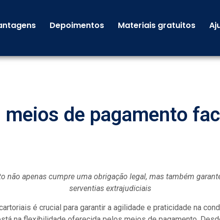
antagens
Depoimentos
Materiais gratuitos
Aj
s meios de pagamento faci
o não apenas cumpre uma obrigação legal, mas também garante 
serventias extrajudiciais
cartoriais é crucial para garantir a agilidade e praticidade na c
 está na flexibilidade oferecida pelos meios de pagamento. Des