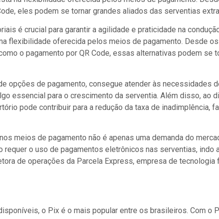
ode, eles podem se tornar grandes aliados das serventias extraj
oriais é crucial para garantir a agilidade e praticidade na condu
á na flexibilidade oferecida pelos meios de pagamento. Desde o
como o pagamento por QR Code, essas alternativas podem se to
de opções de pagamento, consegue atender às necessidades de 
, algo essencial para o crescimento da serventia. Além disso, ao
tório pode contribuir para a redução da taxa de inadimplência, f
dade nos meios de pagamento não é apenas uma demanda do merca
ão requer o uso de pagamentos eletrônicos nas serventias, indo
etora de operações da Parcela Express, empresa de tecnologia fi
poníveis, o Pix é o mais popular entre os brasileiros. Com o P