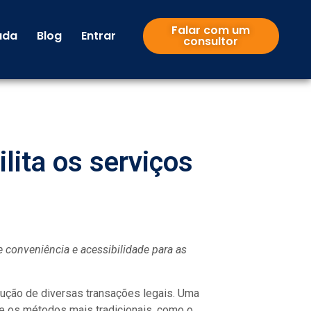
Falar com um
uda
Blog
Entrar
consultor
lita os serviços
conveniência e acessibilidade para as
ondução de diversas transações legais. Uma
de os métodos mais tradicionais, como o