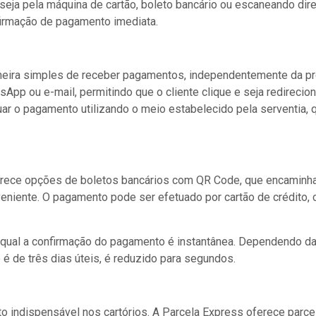
ja pela máquina de cartão, boleto bancário ou escaneando dir
firmação de pagamento imediata.
ira simples de receber pagamentos, independentemente da pres
sApp ou e-mail, permitindo que o cliente clique e seja redirec
ar o pagamento utilizando o meio estabelecido pela serventia, qu
ferece opções de boletos bancários com QR Code, que encaminha
eniente. O pagamento pode ser efetuado por cartão de crédito,
o qual a confirmação do pagamento é instantânea. Dependendo d
 de três dias úteis, é reduzido para segundos.
indispensável nos cartórios. A Parcela Express oferece parcel