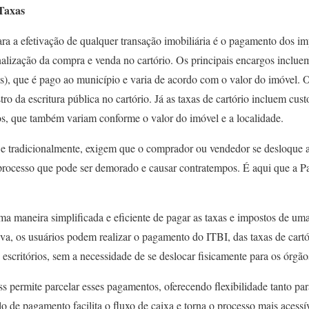
Taxas
ra a efetivação de qualquer transação imobiliária é o pagamento dos im
inalização da compra e venda no cartório. Os principais encargos inclu
), que é pago ao município e varia de acordo com o valor do imóvel.
tro da escritura pública no cartório. Já as taxas de cartório incluem custo
s, que também variam conforme o valor do imóvel e a localidade.
, e tradicionalmente, exigem que o comprador ou vendedor se desloque at
processo que pode ser demorado e causar contratempos. É aqui que a P
a maneira simplificada e eficiente de pagar as taxas e impostos de um
tiva, os usuários podem realizar o pagamento do ITBI, das taxas de cartó
 escritórios, sem a necessidade de se deslocar fisicamente para os órgão
s permite parcelar esses pagamentos, oferecendo flexibilidade tanto p
 de pagamento facilita o fluxo de caixa e torna o processo mais acess