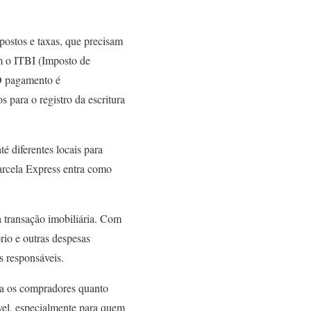
postos e taxas, que precisam
em o ITBI (Imposto de
 O pagamento é
s para o registro da escritura
é diferentes locais para
arcela Express entra como
a transação imobiliária. Com
rio e outras despesas
s responsáveis.
ara os compradores quanto
ível, especialmente para quem