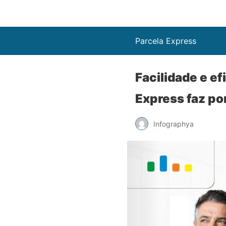
Parcela Express
Facilidade e ef
Express faz po
Infographya