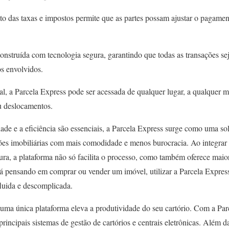
o das taxas e impostos permite que as partes possam ajustar o pagame
onstruída com tecnologia segura, garantindo que todas as transações se
os envolvidos.
tal, a Parcela Express pode ser acessada de qualquer lugar, a qualquer
ou deslocamentos.
de e a eficiência são essenciais, a Parcela Express surge como uma so
ções imobiliárias com mais comodidade e menos burocracia. Ao integra
ura, a plataforma não só facilita o processo, como também oferece maior
tá pensando em comprar ou vender um imóvel, utilizar a Parcela Expres
fluida e descomplicada.
 uma única plataforma eleva a produtividade do seu cartório. Com a Par
incipais sistemas de gestão de cartórios e centrais eletrônicas. Além da