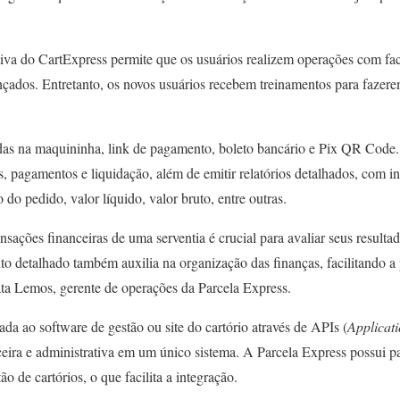
uitiva do CartExpress permite que os usuários realizem operações com f
çados. Entretanto, os novos usuários recebem treinamentos para fazer
das na maquininha, link de pagamento, boleto bancário e Pix QR Code
as, pagamentos e liquidação, além de emitir relatórios detalhados, com 
o pedido, valor líquido, valor bruto, entre outras.
sações financeiras de uma serventia é crucial para avaliar seus resultad
o detalhado também auxilia na organização das finanças, facilitando a 
ata Lemos, gerente de operações da Parcela Express.
ada ao software de gestão ou site do cartório através de APIs (
Applicat
ceira e administrativa em um único sistema. A Parcela Express possui p
o de cartórios, o que facilita a integração.