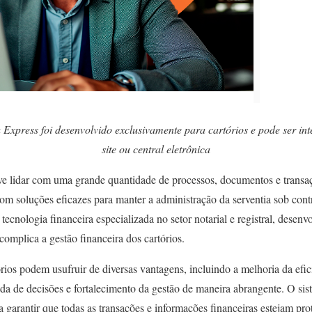
Express foi desenvolvido exclusivamente para cartórios e pode ser int
site ou central eletrônica
ve lidar com uma grande quantidade de processos, documentos e transaç
 com soluções eficazes para manter a administração da serventia sob cont
tecnologia financeira especializada no setor notarial e registral, desen
omplica a gestão financeira dos cartórios.
ios podem usufruir de diversas vantagens, incluindo a melhoria da efic
da de decisões e fortalecimento da gestão de maneira abrangente. O sist
a garantir que todas as transações e informações financeiras estejam pro