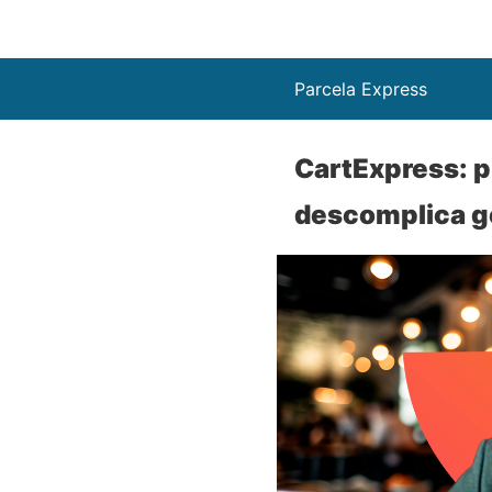
Parcela Express
CartExpress: pl
descomplica ge